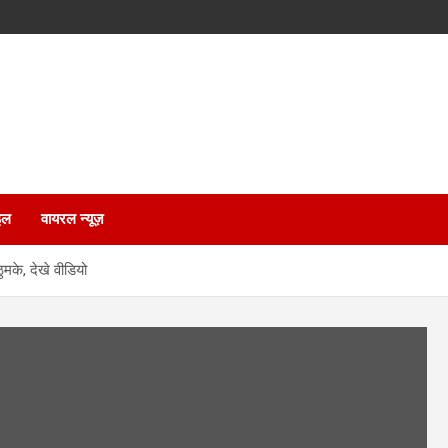
इल
वायरल न्यूज़
मके, देखे वीडियो