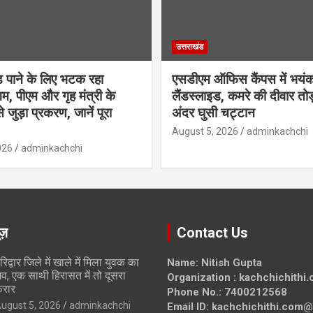
उत्तराखंड
़ पाने के लिए भटक रहा
एसडीएम ऑफिस कैंपस में भयं
म, पीएम और गृह मंत्री के
लैंडस्लाइड, कमरे की दीवार तोड
से जुड़ा प्रकरण, जानें पूरा
अंदर घुसी चट्टान
August 5, 2026
adminkachchi
026
adminkachchi
ूज़
Contact Us
रिद्वार जिले में खाले में मिला युवक का
Name: Nitish Gupta
व, एक साथी हिरासत में तो दूसरा
Organization : kachchichithi
रार
Phone No.: 7400212568
ugust 5, 2026
adminkachchi
Email ID: kachchichithi.com