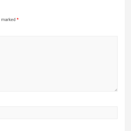
re marked
*