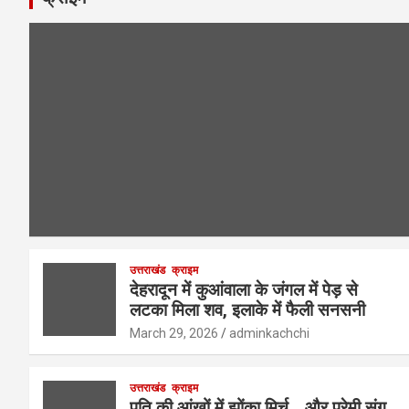
उत्तराखंड
क्राइम
देहरादून में कुआंवाला के जंगल में पेड़ से
लटका मिला शव, इलाके में फैली सनसनी
March 29, 2026
adminkachchi
उत्तराखंड
क्राइम
पति की आंखों में झोंका मिर्च… और प्रेमी संग