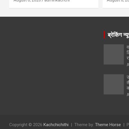
August 6, 2026
adminkachchi
August 6, 2
ब्रेकिंग न्य
व
ल
र
A
उ
त
क
A
Copyright © 2026
Kachchichithi
Theme by:
Theme Horse
P