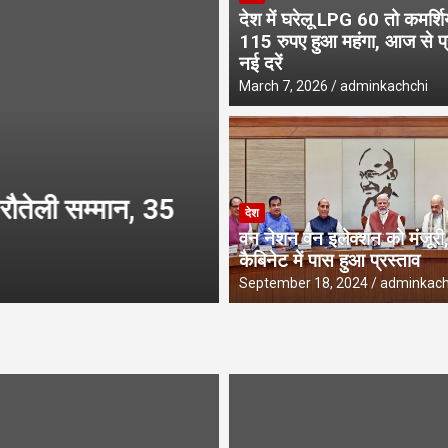
देश में घरेलू LPG 60 तो कमर्श
, पीएम और गृह मंत्री के कार्यक्रमों से जुड़ा प्रकरण, जानें पूरा मामला
115 रुपए हुआ महंगा, आज से प्र
नई दरें
March 7, 2026
adminkachchi
उत्तराखंड
रौतेली सम्मान, 35
काशीपुर में तेज रफ्तार
देश
मौत, दो गंभीर घायल
वन नेशन वन इलेक्शन को मंजूरी,
कैबिनेट में पास हुआ प्रस्ताव
August 6, 2026
adminkachchi
September 18, 2024
adminkach