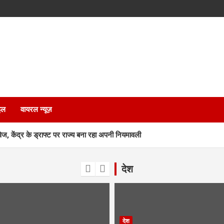
इल
वायरल न्यूज़
ेज, केंद्र के ड्राफ्ट पर राज्य बना रहा अपनी नियमावली
 सम्मान, 35 आंगनबाड़ी कार्यकर्ता भी होंगी सम्मानित
देश
को रौंदा, एक की मौत, दो गंभीर घायल
एक साथी हिरासत में तो दूसरा फरार
देश