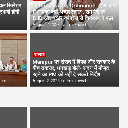
ियल सिलेंडर
Delhi Services Ordinance: ‘इस बिल
भावी होंगी
में आपको क्या अच्छा लगा?’, समर्थन पर
BJD और YSR कांग्रेस से चिदंबरम ने पूछा
August 2, 2023
adminkachchi
उत्
राजनीति
 टैंकर ने तीन छात्रों को रौंदा, एक की
हर
Manipur पर संसद में विपक्ष और सरकार के
मे
 मोदी
बीच तकरार, धनखड़ बोले- सदन में मौजूद
रहने का PM को नहीं दे सकते निर्देश
Aug
chi
August 2, 2023
adminkachchi