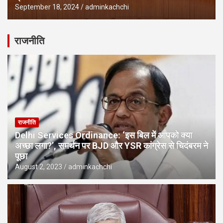
September 18, 2024
adminkachchi
राजनीति
राजनीति
Delhi Services Ordinance: ‘इस बिल में आपको क्या
अच्छा लगा?’, समर्थन पर BJD और YSR कांग्रेस से चिदंबरम ने
पूछा
August 2, 2023
adminkachchi