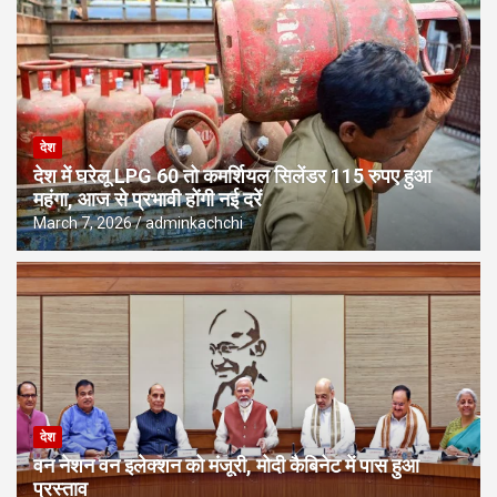
देश
देश में घरेलू LPG 60 तो कमर्शियल सिलेंडर 115 रुपए हुआ
महंगा, आज से प्रभावी होंगी नई दरें
March 7, 2026
adminkachchi
देश
वन नेशन वन इलेक्शन को मंजूरी, मोदी कैबिनेट में पास हुआ
प्रस्ताव