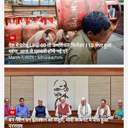
देश
देश में घरेलू LPG 60 तो कमर्शियल सिलेंडर 115 रुपए हुआ
महंगा, आज से प्रभावी होंगी नई दरें
March 7, 2026
adminkachchi
देश
वन नेशन वन इलेक्शन को मंजूरी, मोदी कैबिनेट में पास हुआ
प्रस्ताव