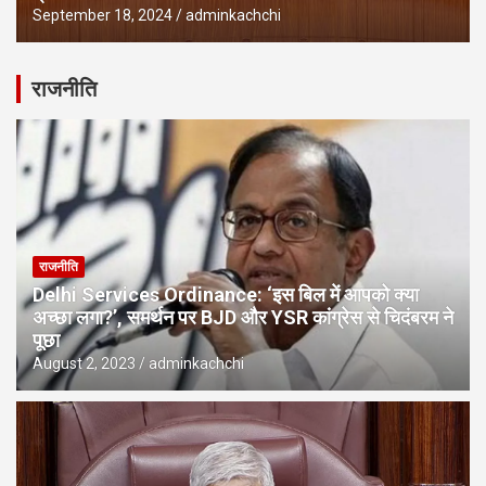
September 18, 2024
adminkachchi
राजनीति
राजनीति
Delhi Services Ordinance: ‘इस बिल में आपको क्या
अच्छा लगा?’, समर्थन पर BJD और YSR कांग्रेस से चिदंबरम ने
पूछा
August 2, 2023
adminkachchi