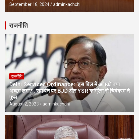
September 18, 2024
adminkachchi
राजनीति
राजनीति
Delhi Services Ordinance: ‘इस बिल में आपको क्या
अच्छा लगा?’, समर्थन पर BJD और YSR कांग्रेस से चिदंबरम ने
पूछा
August 2, 2023
adminkachchi