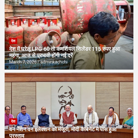
देश
देश में घरेलू LPG 60 तो कमर्शियल सिलेंडर 115 रुपए हुआ
महंगा, आज से प्रभावी होंगी नई दरें
March 7, 2026
adminkachchi
देश
वन नेशन वन इलेक्शन को मंजूरी, मोदी कैबिनेट में पास हुआ
प्रस्ताव