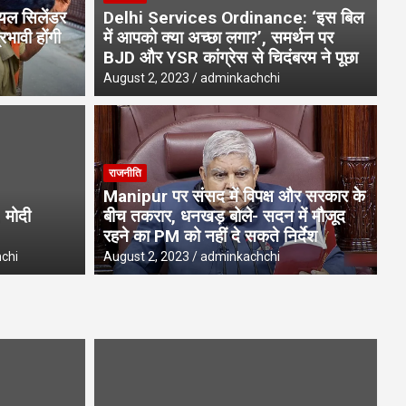
ियल सिलेंडर
Delhi Services Ordinance: ‘इस बिल
भावी होंगी
में आपको क्या अच्छा लगा?’, समर्थन पर
BJD और YSR कांग्रेस से चिदंबरम ने पूछा
August 2, 2023
adminkachchi
उत्
राजनीति
ें भयंकर लैंडस्लाइड, कमरे की दीवार
रा
Manipur पर संसद में विपक्ष और सरकार के
ी चट्टान
से
 मोदी
बीच तकरार, धनखड़ बोले- सदन में मौजूद
रहने का PM को नहीं दे सकते निर्देश
Aug
chi
August 2, 2023
adminkachchi