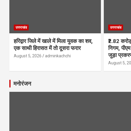
उत्तराखंड
उत्तराखंड
हरिद्वार जिले में खाले में मिला युवक का शव,
₹2.82 करोड
एक साथी हिरासत में तो दूसरा फरार
निगम, पीएम 
जुड़ा प्रकरण
August 5, 2026
adminkachchi
August 5, 2
मनोरंजन