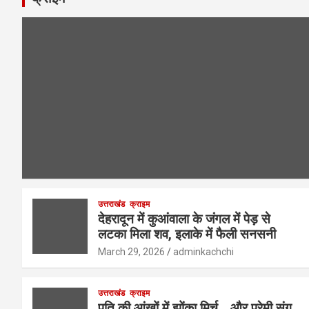
उत्तराखंड
क्राइम
देहरादून में कुआंवाला के जंगल में पेड़ से
लटका मिला शव, इलाके में फैली सनसनी
March 29, 2026
adminkachchi
उत्तराखंड
क्राइम
पति की आंखों में झोंका मिर्च… और प्रेमी संग