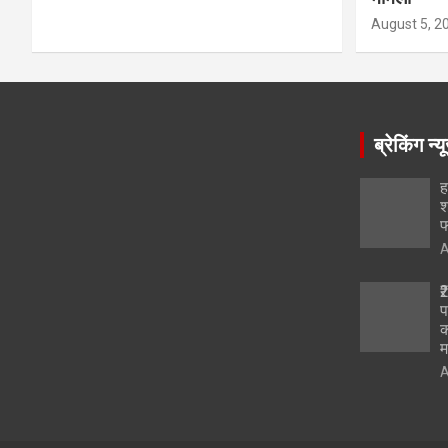
August 5, 2
ब्रेकिंग न्य
ह
श
फ
A
₹
प
क
म
A