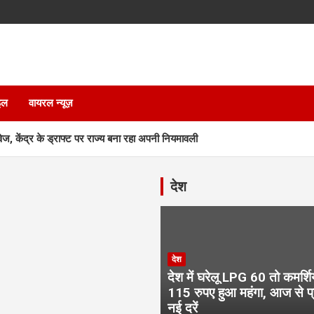
इल
वायरल न्यूज़
ेज, केंद्र के ड्राफ्ट पर राज्य बना रहा अपनी नियमावली
 सम्मान, 35 आंगनबाड़ी कार्यकर्ता भी होंगी सम्मानित
देश
को रौंदा, एक की मौत, दो गंभीर घायल
एक साथी हिरासत में तो दूसरा फरार
देश
देश में घरेलू LPG 60 तो कमर्श
, पीएम और गृह मंत्री के कार्यक्रमों से जुड़ा प्रकरण, जानें पूरा मामला
115 रुपए हुआ महंगा, आज से प्र
नई दरें