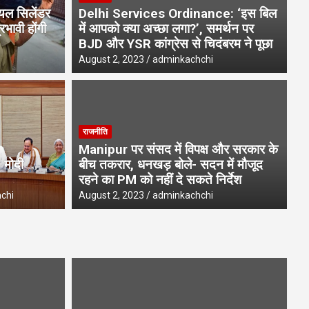
ियल सिलेंडर
Delhi Services Ordinance: ‘इस बिल
भावी होंगी
में आपको क्या अच्छा लगा?’, समर्थन पर
BJD और YSR कांग्रेस से चिदंबरम ने पूछा
August 2, 2023
adminkachchi
उत्
राजनीति
़क हादसा, कार खाई में गिरी, पांच लोगों
वक
Manipur पर संसद में विपक्ष और सरकार के
ड्
 मोदी
बीच तकरार, धनखड़ बोले- सदन में मौजूद
रहने का PM को नहीं दे सकते निर्देश
Aug
chi
August 2, 2023
adminkachchi