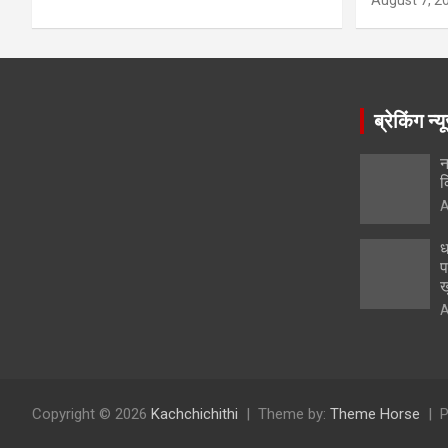
August 7, 2
ब्रेकिंग न्य
न
क
A
ध
प
ख
A
Copyright © 2026
Kachchichithi
Theme by:
Theme Horse
P