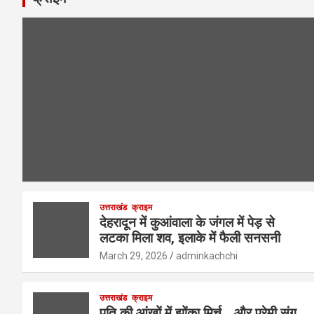
उत्तराखंड
क्राइम
देहरादून में कुआंवाला के जंगल में पेड़ से
लटका मिला शव, इलाके में फैली सनसनी
March 29, 2026
adminkachchi
उत्तराखंड
क्राइम
पति की आंखों में झोंका मिर्च… और प्रेमी संग