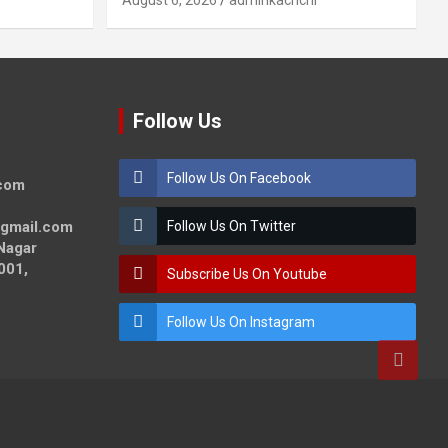
August 6, 2026
adminkachchi
Follow Us
Follow Us On Facebook
.com
@gmail.com
Follow Us On Twitter
Nagar
001,
Subscribe Us On Youtube
Follow Us On Instagram