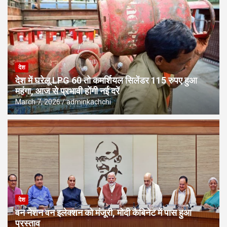
देश
देश में घरेलू LPG 60 तो कमर्शियल सिलेंडर 115 रुपए हुआ
महंगा, आज से प्रभावी होंगी नई दरें
March 7, 2026
adminkachchi
देश
वन नेशन वन इलेक्शन को मंजूरी, मोदी कैबिनेट में पास हुआ
प्रस्ताव