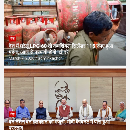
देश
देश में घरेलू LPG 60 तो कमर्शियल सिलेंडर 115 रुपए हुआ
महंगा, आज से प्रभावी होंगी नई दरें
March 7, 2026
adminkachchi
देश
वन नेशन वन इलेक्शन को मंजूरी, मोदी कैबिनेट में पास हुआ
प्रस्ताव