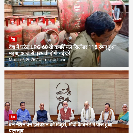
देश
देश में घरेलू LPG 60 तो कमर्शियल सिलेंडर 115 रुपए हुआ
महंगा, आज से प्रभावी होंगी नई दरें
March 7, 2026
adminkachchi
देश
वन नेशन वन इलेक्शन को मंजूरी, मोदी कैबिनेट में पास हुआ
प्रस्ताव