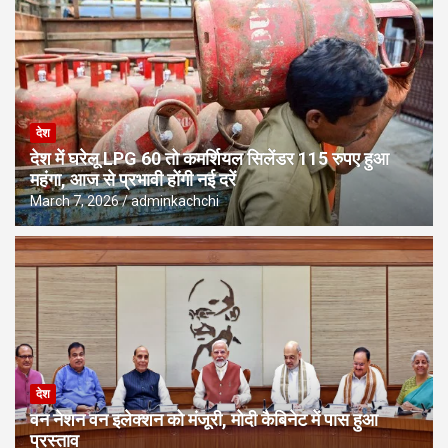
देश
देश में घरेलू LPG 60 तो कमर्शियल सिलेंडर 115 रुपए हुआ
महंगा, आज से प्रभावी होंगी नई दरें
March 7, 2026
adminkachchi
देश
वन नेशन वन इलेक्शन को मंजूरी, मोदी कैबिनेट में पास हुआ
प्रस्ताव