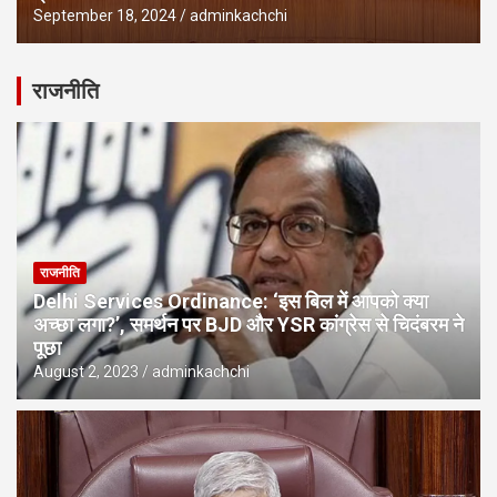
September 18, 2024
adminkachchi
राजनीति
राजनीति
Delhi Services Ordinance: ‘इस बिल में आपको क्या
अच्छा लगा?’, समर्थन पर BJD और YSR कांग्रेस से चिदंबरम ने
पूछा
August 2, 2023
adminkachchi