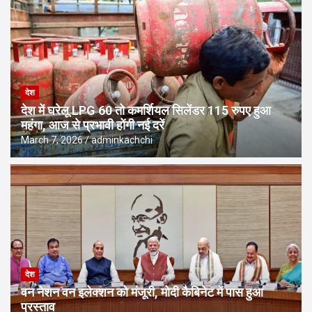
देश
देश में घरेलू LPG 60 तो कमर्शियल सिलेंडर 115 रुपए हुआ
महंगा, आज से प्रभावी होंगी नई दरें
March 7, 2026
adminkachchi
देश
वन नेशन वन इलेक्शन को मंजूरी, मोदी कैबिनेट में पास हुआ
प्रस्ताव