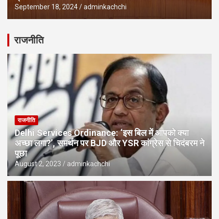
September 18, 2024
adminkachchi
राजनीति
राजनीति
Delhi Services Ordinance: ‘इस बिल में आपको क्या
अच्छा लगा?’, समर्थन पर BJD और YSR कांग्रेस से चिदंबरम ने
पूछा
August 2, 2023
adminkachchi