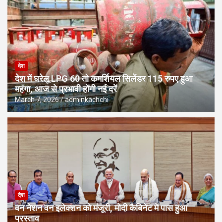
देश
देश में घरेलू LPG 60 तो कमर्शियल सिलेंडर 115 रुपए हुआ
महंगा, आज से प्रभावी होंगी नई दरें
March 7, 2026
adminkachchi
देश
वन नेशन वन इलेक्शन को मंजूरी, मोदी कैबिनेट में पास हुआ
प्रस्ताव