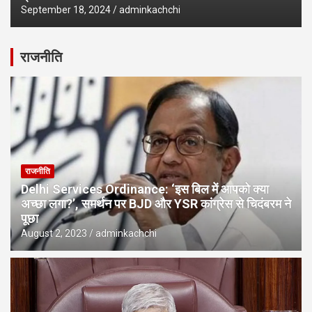
September 18, 2024
adminkachchi
राजनीति
राजनीति
Delhi Services Ordinance: ‘इस बिल में आपको क्या
अच्छा लगा?’, समर्थन पर BJD और YSR कांग्रेस से चिदंबरम ने
पूछा
August 2, 2023
adminkachchi