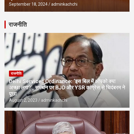
September 18, 2024
adminkachchi
राजनीति
राजनीति
Delhi Services Ordinance: ‘इस बिल में आपको क्या
अच्छा लगा?’, समर्थन पर BJD और YSR कांग्रेस से चिदंबरम ने
पूछा
August 2, 2023
adminkachchi