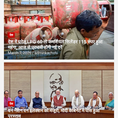
देश
देश में घरेलू LPG 60 तो कमर्शियल सिलेंडर 115 रुपए हुआ
महंगा, आज से प्रभावी होंगी नई दरें
March 7, 2026
adminkachchi
देश
वन नेशन वन इलेक्शन को मंजूरी, मोदी कैबिनेट में पास हुआ
प्रस्ताव